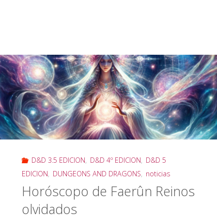
D&D 3.5 EDICION
,
D&D 4º EDICION
,
D&D 5
EDICION
,
DUNGEONS AND DRAGONS
,
noticias
Horóscopo de Faerûn Reinos
olvidados