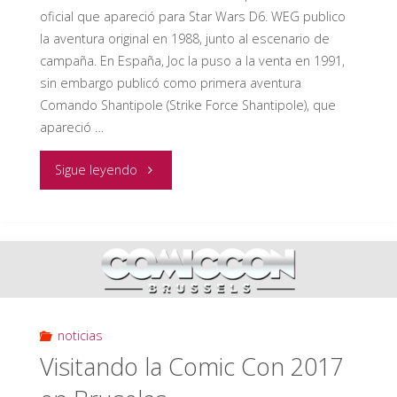
oficial que apareció para Star Wars D6. WEG publico
la aventura original en 1988, junto al escenario de
campaña. En España, Joc la puso a la venta en 1991,
sin embargo publicó como primera aventura
Comando Shantipole (Strike Force Shantipole), que
apareció …
"RESEÑA
Sigue leyendo
RECUPERADA
Caceria
Humana
en
noticias
Visitando la Comic Con 2017
Tatooine"