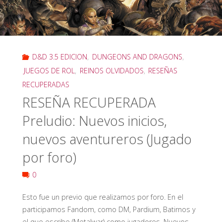
el
juego
de
D&D 3.5 EDICION
,
DUNGEONS AND DRAGONS
,
tablero
JUEGOS DE ROL
,
REINOS OLVIDADOS
,
RESEÑAS
RECUPERADAS
de
RESEÑA RECUPERADA
Parker"
Preludio: Nuevos inicios,
nuevos aventureros (Jugado
por foro)
0
Esto fue un previo que realizamos por foro. En el
participamos Fandom, como DM, Pardium, Batirnos y
el que escribe (Metalwar) como jugadores. Nuevos