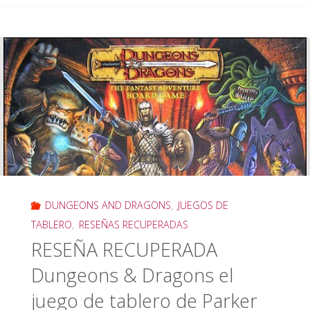
Dragons:
Honor
entre
ladrones
la
pelicula"
DUNGEONS AND DRAGONS
,
JUEGOS DE
TABLERO
,
RESEÑAS RECUPERADAS
RESEÑA RECUPERADA
Dungeons & Dragons el
juego de tablero de Parker