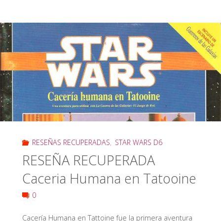
DE
ROL
La
Tumba
de
Khonis"
RESEÑAS RECUPERADAS
,
STAR WARS D6
RESEÑA RECUPERADA
Caceria Humana en Tatooine
0
Cacería Humana en Tattoine fue la primera aventura