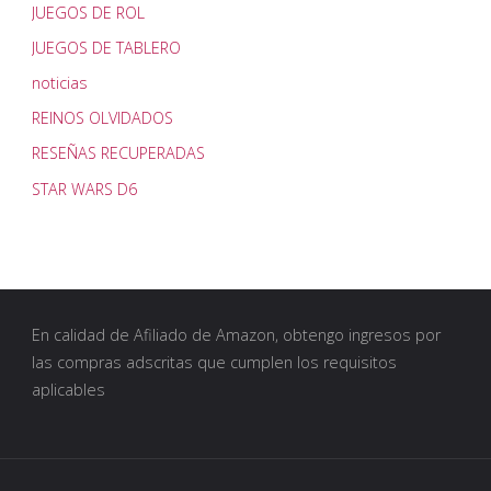
JUEGOS DE ROL
JUEGOS DE TABLERO
noticias
REINOS OLVIDADOS
RESEÑAS RECUPERADAS
STAR WARS D6
En calidad de Afiliado de Amazon, obtengo ingresos por
las compras adscritas que cumplen los requisitos
aplicables