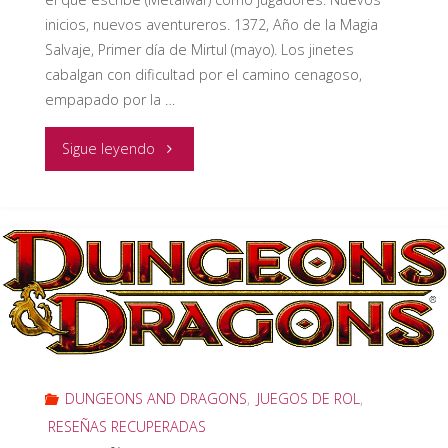
inicios, nuevos aventureros. 1372, Año de la Magia
Salvaje, Primer día de Mirtul (mayo). Los jinetes
cabalgan con dificultad por el camino cenagoso,
empapado por la …
"RESEÑA
Sigue leyendo
RECUPERADA
Preludio:
Nuevos
inicios,
nuevos
DUNGEONS AND DRAGONS
,
JUEGOS DE ROL
,
aventureros
RESEÑAS RECUPERADAS