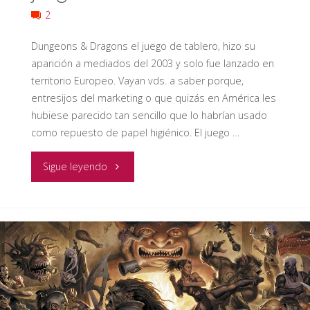
2
Dungeons & Dragons el juego de tablero, hizo su
aparición a mediados del 2003 y solo fue lanzado en
territorio Europeo. Vayan vds. a saber porque,
entresijos del marketing o que quizás en América les
hubiese parecido tan sencillo que lo habrían usado
como repuesto de papel higiénico. El juego …
"RESEÑA
Sigue leyendo
RECUPERADA
Dungeons
&
Dragons