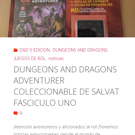
Publicación
de
la
Colección
D&D 5 EDICION
,
DUNGEONS AND DRAGONS
,
de
JUEGOS DE ROL
,
noticias
DUNGEONS AND DRAGONS
«Dungeons
ADVENTURER
and
COLECCIONABLE DE SALVAT
Dragons
FASCICULO UNO
Adventurer»
9
de
¡Atención aventureros y aficionados al rol! ¡Tenemos
Salvat"
noticias emocionantes desde el mundo de