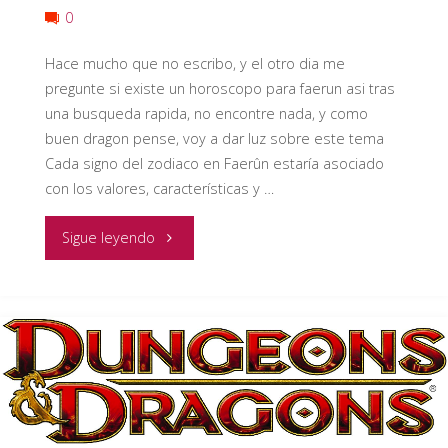
0
Hace mucho que no escribo, y el otro dia me
pregunte si existe un horoscopo para faerun asi tras
una busqueda rapida, no encontre nada, y como
buen dragon pense, voy a dar luz sobre este tema
Cada signo del zodiaco en Faerûn estaría asociado
con los valores, características y …
"Horóscopo
Sigue leyendo
de
Faerûn
Reinos
olvidados"