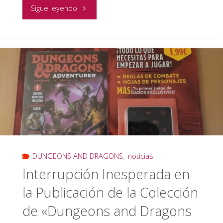
"Dungeons
Sigue leyendo
&
Dragons
Anuncia
Fechas
de
Lanzamiento
DUNGEONS AND DRAGONS
,
noticias
para
Interrupción Inesperada en
los
la Publicación de la Colección
Libros
de «Dungeons and Dragons
Restantes