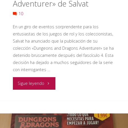
Adventurer» de Salvat
de
10
2023"
En un giro de eventos sorprendente para los
entusiastas de los juegos de rol y los coleccionistas,
Salvat ha anunciado que la publicación de su
colección «Dungeons and Dragons Adventurer» se ha
detenido bruscamente después del fascículo 4. Esta
decisión ha dejado a muchos seguidores de la serie
con interrogantes …
"Interrupción
Sigue leyendo
Inesperada
en
la