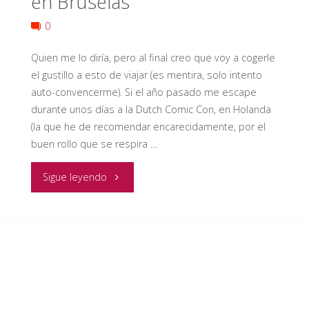
en Bruselas
0
Quien me lo diría, pero al final creo que voy a cogerle
el gustillo a esto de viajar (es mentira, solo intento
auto-convencerme). Si el año pasado me escape
durante unos días a la Dutch Comic Con, en Holanda
(la que he de recomendar encarecidamente, por el
buen rollo que se respira …
"Visitando
Sigue leyendo
la
Comic
Con
2017