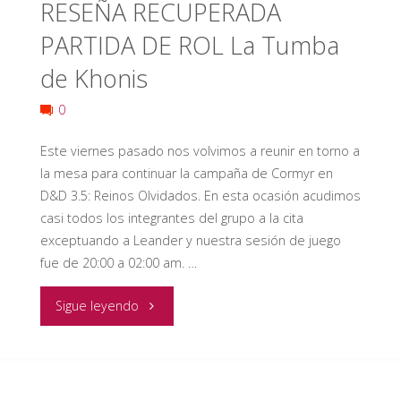
(Jugado
RESEÑA RECUPERADA
PARTIDA DE ROL La Tumba
por
de Khonis
foro)"
0
Este viernes pasado nos volvimos a reunir en torno a
la mesa para continuar la campaña de Cormyr en
D&D 3.5: Reinos Olvidados. En esta ocasión acudimos
casi todos los integrantes del grupo a la cita
exceptuando a Leander y nuestra sesión de juego
fue de 20:00 a 02:00 am. …
"RESEÑA
Sigue leyendo
RECUPERADA
PARTIDA