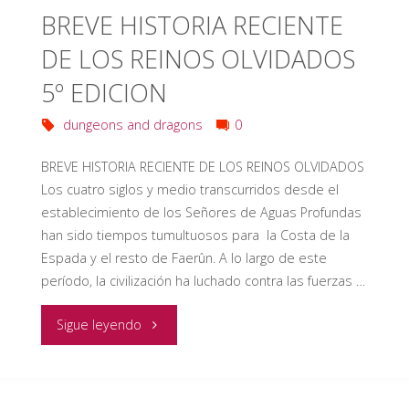
(Jugado
BREVE HISTORIA RECIENTE
por
DE LOS REINOS OLVIDADOS
foro)"
5º EDICION
dungeons and dragons
0
BREVE HISTORIA RECIENTE DE LOS REINOS OLVIDADOS
Los cuatro siglos y medio transcurridos desde el
establecimiento de los Señores de Aguas Profundas
han sido tiempos tumultuosos para la Costa de la
Espada y el resto de Faerûn. A lo largo de este
período, la civilización ha luchado contra las fuerzas …
"BREVE
Sigue leyendo
HISTORIA
RECIENTE