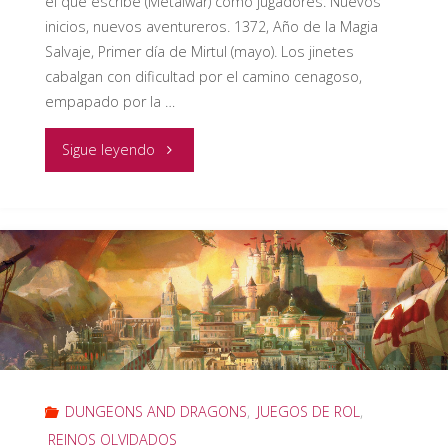
el que escribe (Metalwar) como jugadores. Nuevos
inicios, nuevos aventureros. 1372, Año de la Magia
Salvaje, Primer día de Mirtul (mayo). Los jinetes
cabalgan con dificultad por el camino cenagoso,
empapado por la …
"RESEÑA
Sigue leyendo
RECUPERADA
Preludio:
Nuevos
inicios,
nuevos
aventureros
DUNGEONS AND DRAGONS
,
JUEGOS DE ROL
,
REINOS OLVIDADOS