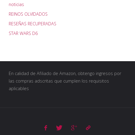
noticias
REINOS OLVIDADOS
RESEÑAS RECUPERADAS
STAR WARS D6
En calidad de Afiliado de Amazon, obtengo ingresos por
las compras adscritas que cumplen los requisitos
aplicables