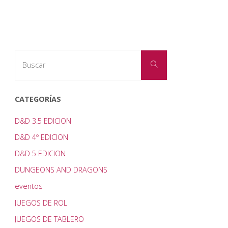
DE
LOS
Buscar:
REINOS
Buscar
OLVIDADOS
CATEGORÍAS
5º
D&D 3.5 EDICION
EDICION"
D&D 4º EDICION
D&D 5 EDICION
DUNGEONS AND DRAGONS
eventos
JUEGOS DE ROL
JUEGOS DE TABLERO