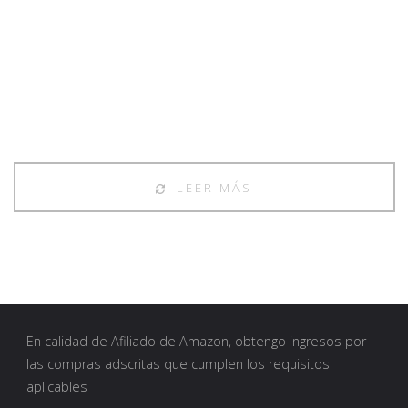
Comic
Con
2017
en
Bruselas"
LEER MÁS
En calidad de Afiliado de Amazon, obtengo ingresos por
las compras adscritas que cumplen los requisitos
aplicables