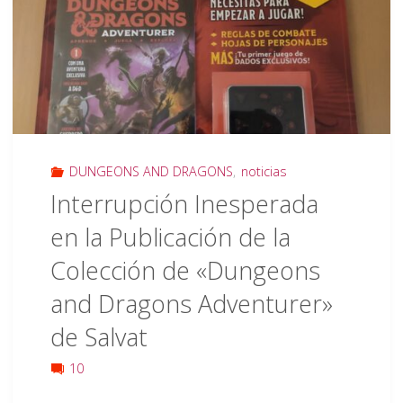
de
Lanzamiento
para
los
DUNGEONS AND DRAGONS
,
noticias
Libros
Interrupción Inesperada
Restantes
en la Publicación de la
Colección de «Dungeons
de
and Dragons Adventurer»
2023"
de Salvat
10