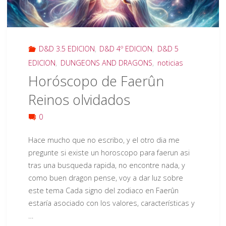
D&D 3.5 EDICION
,
D&D 4º EDICION
,
D&D 5
EDICION
,
DUNGEONS AND DRAGONS
,
noticias
Horóscopo de Faerûn
Reinos olvidados
0
Hace mucho que no escribo, y el otro dia me
pregunte si existe un horoscopo para faerun asi
tras una busqueda rapida, no encontre nada, y
como buen dragon pense, voy a dar luz sobre
este tema Cada signo del zodiaco en Faerûn
estaría asociado con los valores, características y
…