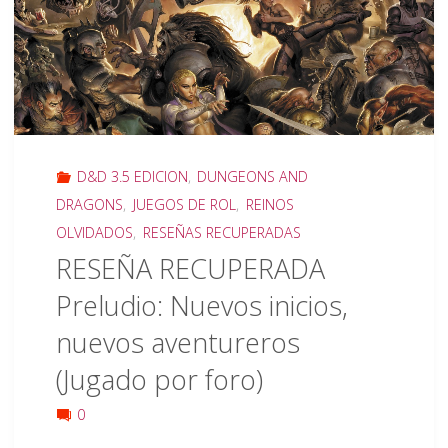
Dragons
el
juego
de
D&D 3.5 EDICION
,
DUNGEONS AND
tablero
DRAGONS
,
JUEGOS DE ROL
,
REINOS
OLVIDADOS
,
RESEÑAS RECUPERADAS
de
RESEÑA RECUPERADA
Parker"
Preludio: Nuevos inicios,
nuevos aventureros
(Jugado por foro)
0