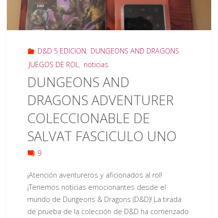
la
Colección
D&D 5 EDICION
,
DUNGEONS AND DRAGONS
,
de
JUEGOS DE ROL
,
noticias
DUNGEONS AND
«Dungeons
DRAGONS ADVENTURER
and
COLECCIONABLE DE
Dragons
SALVAT FASCICULO UNO
Adventurer»
9
de
¡Atención aventureros y aficionados al rol!
Salvat"
¡Tenemos noticias emocionantes desde el
mundo de Dungeons & Dragons (D&D)! La tirada
de prueba de la colección de D&D ha comenzado