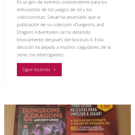
En un giro de eventos sorprendente para los
entusiastas de los juegos de rol y los
coleccionistas, Salvat ha anunciado que la
publicación de su colección «Dungeons and
Dragons Adventurer» se ha detenido
bruscamente después del fascículo 4. Esta
decisión ha dejado a muchos seguidores de la
serie con interrogantes …
"Interrupción
Sigue leyendo
Inesperada
en
la
Publicación
de