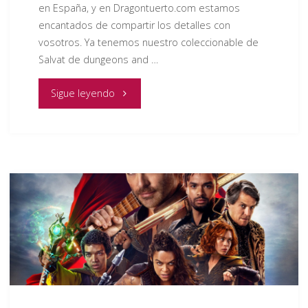
en España, y en Dragontuerto.com estamos
encantados de compartir los detalles con
vosotros. Ya tenemos nuestro coleccionable de
Salvat de dungeons and …
"DUNGEONS
Sigue leyendo
AND
DRAGONS
ADVENTURER
COLECCIONABLE
DE
SALVAT
FASCICULO