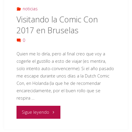
en
noticias
Visitando la Comic Con
Tatooine"
2017 en Bruselas
0
Quien me lo diría, pero al final creo que voy a
cogerle el gustillo a esto de viajar (es mentira,
solo intento auto-convencerme). Si el año pasado
me escape durante unos días a la Dutch Comic
Con, en Holanda (la que he de recomendar
encarecidamente, por el buen rollo que se
respira …
"Visitando
Sigue leyendo
la