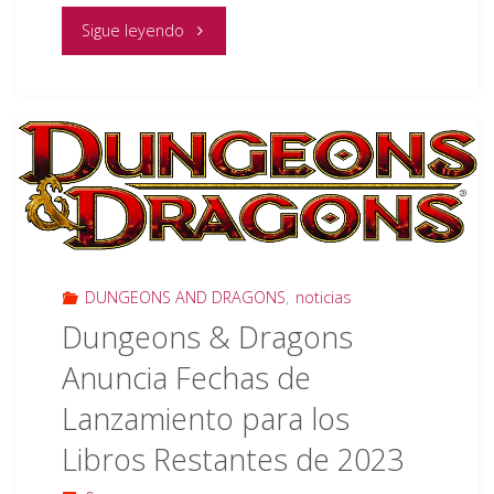
"Horóscopo
Sigue leyendo
de
Faerûn
Reinos
olvidados"
DUNGEONS AND DRAGONS
,
noticias
Dungeons & Dragons
Anuncia Fechas de
Lanzamiento para los
Libros Restantes de 2023