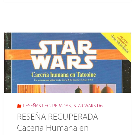
PARTIDA
DE
ROL
La
Tumba
de
Khonis"
RESEÑAS RECUPERADAS
,
STAR WARS D6
RESEÑA RECUPERADA
Caceria Humana en