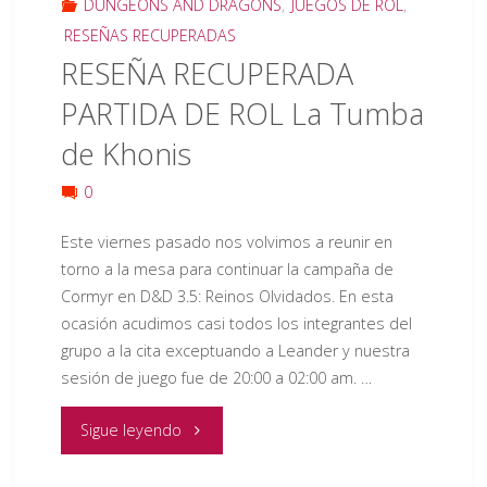
DUNGEONS AND DRAGONS
,
JUEGOS DE ROL
,
aventureros
RESEÑAS RECUPERADAS
RESEÑA RECUPERADA
(Jugado
PARTIDA DE ROL La Tumba
por
de Khonis
foro)"
0
Este viernes pasado nos volvimos a reunir en
torno a la mesa para continuar la campaña de
Cormyr en D&D 3.5: Reinos Olvidados. En esta
ocasión acudimos casi todos los integrantes del
grupo a la cita exceptuando a Leander y nuestra
sesión de juego fue de 20:00 a 02:00 am. …
"RESEÑA
Sigue leyendo
RECUPERADA