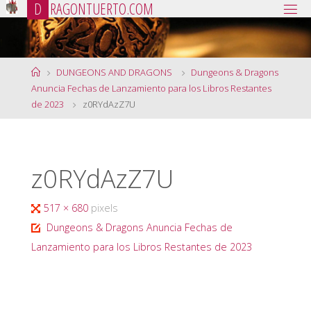
D
R
A
G
O
N
T
U
E
R
T
O
.
C
O
M
Saltar
al
contenido
Página
DUNGEONS AND DRAGONS
Dungeons & Dragons
de
Anuncia Fechas de Lanzamiento para los Libros Restantes
Inicio
de 2023
z0RYdAzZ7U
z0RYdAzZ7U
Tamaño
517 × 680
pixels
completo
Dungeons & Dragons Anuncia Fechas de
Lanzamiento para los Libros Restantes de 2023