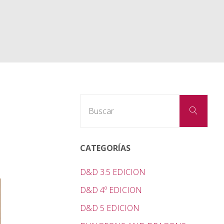
Busc
Buscar
CATEGORÍAS
D&D 3.5 EDICION
D&D 4º EDICION
D&D 5 EDICION