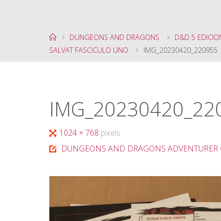
Página
DUNGEONS AND DRAGONS
D&D 5 EDICIO
de
SALVAT FASCICULO UNO
IMG_20230420_220955
Inicio
IMG_20230420_22
Tamaño
1024 × 768
pixels
completo
DUNGEONS AND DRAGONS ADVENTURER C