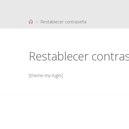
Página
Restablecer contraseña
de
Inicio
Restablecer contra
[theme-my-login]