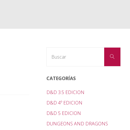
Busc
Buscar
CATEGORÍAS
D&D 3.5 EDICION
D&D 4º EDICION
D&D 5 EDICION
DUNGEONS AND DRAGONS