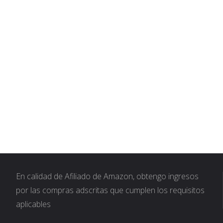
En calidad de Afiliado de Amazon, obtengo ingresos
por las compras adscritas que cumplen los requisitos
aplicables