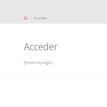
Página
Acceder
de
Inicio
Acceder
[theme-my-login]