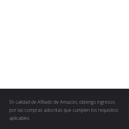
En calidad de Afiliado de Amazon, obtengo ingresos
por las compras adscritas que cumplen los requisitos
aplicables