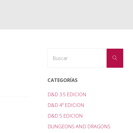
Busc
Buscar
CATEGORÍAS
D&D 3.5 EDICION
D&D 4º EDICION
D&D 5 EDICION
DUNGEONS AND DRAGONS